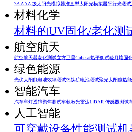
3A AAA 级太阳光模拟器
准直型太阳光模拟器
平行光测试
材料化学
材料的UV固化/老化测
航空航天
航空航天器老化测试
立方卫星Cubesat热平衡试验
月壤固
绿色能源
光伏太阳能电池效率测试
钙钛矿电池测试
聚光太阳能热能
智能汽车
汽车车灯透镜聚焦测试
车载激光雷达LiDAR 传感器测试
人工智能
可穿戴设备性能测试
机