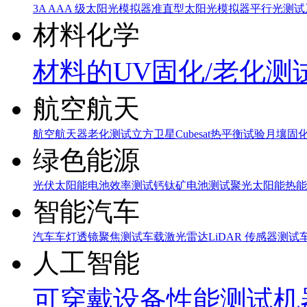
3A AAA 级太阳光模拟器
准直型太阳光模拟器
平行光测试
材料化学
材料的UV固化/老化测
航空航天
航空航天器老化测试
立方卫星Cubesat热平衡试验
月壤固
绿色能源
光伏太阳能电池效率测试
钙钛矿电池测试
聚光太阳能热能
智能汽车
汽车车灯透镜聚焦测试
车载激光雷达LiDAR 传感器测试
人工智能
可穿戴设备性能测试
机