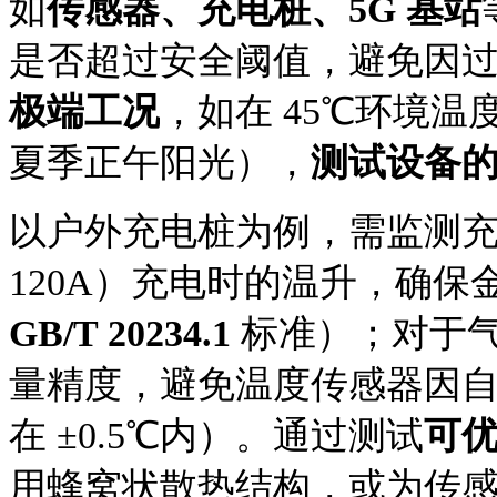
如
传感器、充电桩、
5G 基站
是否超过安全阈值，避免因
极端工况
，如在
45℃环境温度
夏季正午阳光），
测试设备
以户外充电桩为例，需监测
120A）充电时的温升，确保
GB/T 20234.1
标准）；对于
量精度，避免温度传感器因
在
±0.5℃内）。通过测试
可
用蜂窝状散热结构，或为传