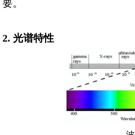
要。
2.
光谱特性
波