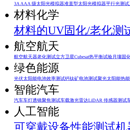
3A AAA 级太阳光模拟器
准直型太阳光模拟器
平行光测试
材料化学
材料的UV固化/老化测
航空航天
航空航天器老化测试
立方卫星Cubesat热平衡试验
月壤固
绿色能源
光伏太阳能电池效率测试
钙钛矿电池测试
聚光太阳能热能
智能汽车
汽车车灯透镜聚焦测试
车载激光雷达LiDAR 传感器测试
人工智能
可穿戴设备性能测试
机