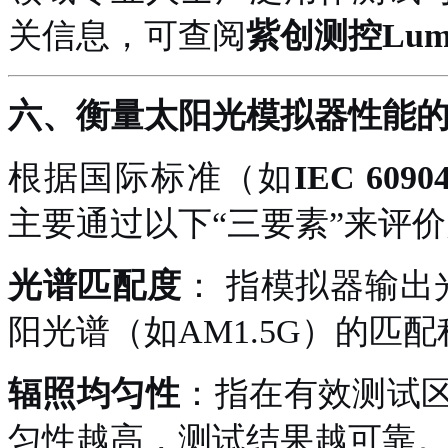
关信息，可查阅
紫创测控
Lum
六、
衡量
太阳光模拟器
性能
根据国际标准（如
IEC 6090
主要通过以下
“三要素”来评价
光谱匹配度
：
指模拟器输出
阳光谱（如AM1.5G）的匹
辐照均匀性
：指在有效测试
匀性越高，测试结果越可靠