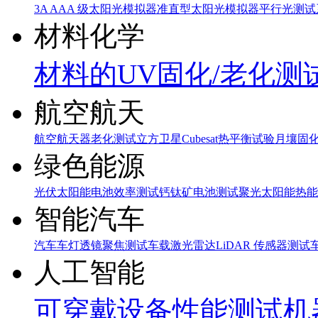
3A AAA 级太阳光模拟器
准直型太阳光模拟器
平行光测试
材料化学
材料的UV固化/老化测
航空航天
航空航天器老化测试
立方卫星Cubesat热平衡试验
月壤固
绿色能源
光伏太阳能电池效率测试
钙钛矿电池测试
聚光太阳能热能
智能汽车
汽车车灯透镜聚焦测试
车载激光雷达LiDAR 传感器测试
人工智能
可穿戴设备性能测试
机