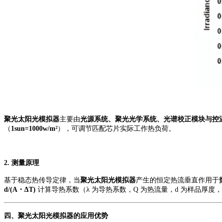
聚光太阳光模拟器
主要由
光源系统、聚光光学系统、光谱校正模块与控
（
1sun=1000w/m²
）
，
可
调节匹配芯片实际工作热负荷。
2.
测量原理
基于稳态热传导定律，当
聚光太阳光模拟器
产生的恒定热流垂直作用于
d/(A・ΔT)
计算导热系数（
λ 为导热系数，Q 为热流量，d 为样品厚度
四、
聚光太阳光模拟器的应用
优势