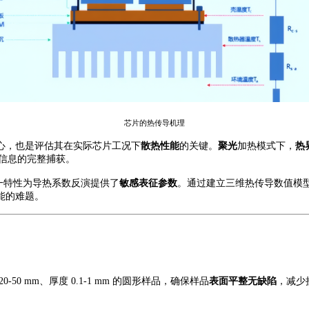
芯片的热传导机理
心
，
也是
评估其在实际芯片工况下
散热性能
的关键。
聚光
加热模式下，
热
信息的完整捕获。
一特性为导热系数反演提供了
敏感表征参数
。通过建立三维热传导数值模
能的难题。
20-50 mm、厚度 0.1-1 mm 的圆形样品，确保样品
表面平整无缺陷
，减少