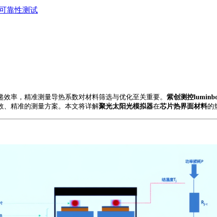
87可靠性测试
递效率，精准测量导热系数对材料筛选与优化至关重要。
紫创测控
luminb
效、精准的测量方案。本文
将
详解
聚光太阳光模拟器
在
芯片热界面材料
的