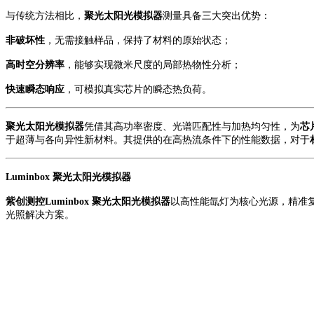
与传统方法相比，
聚光太阳光模拟器
测量
具备三大突出优势：
非破坏性
，无需接触样品，保持了材料的原始状态；
高时空分辨率
，能够实现微米尺度的局部热物性分析；
快速瞬态响应
，可模拟真实芯片的瞬态热负荷。
聚光太阳光模拟器
凭借其高功率密度、光谱匹配性与加热均匀性，为
芯
于超薄与各向异性新材料。其提供的在高热流条件下的性能数据，对于
Luminbox 聚光太阳光模拟器
紫创测控
Luminbox 聚光太阳光模拟器
以高性能氙灯为核心光源，精准
光照解决方案。