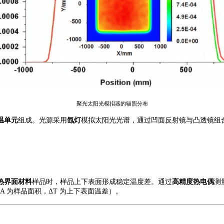
聚光
太阳
光
模拟器的辐照分布
温单元
组成。光源采用
氙灯
模拟太阳光光谱，通过凹面反射镜与凸透镜组
热界面材料
样品时，样品上下表面形成稳定温度差。通过
高精度热电偶
测
，A 为样品面积，ΔT 为上下表面温差）。