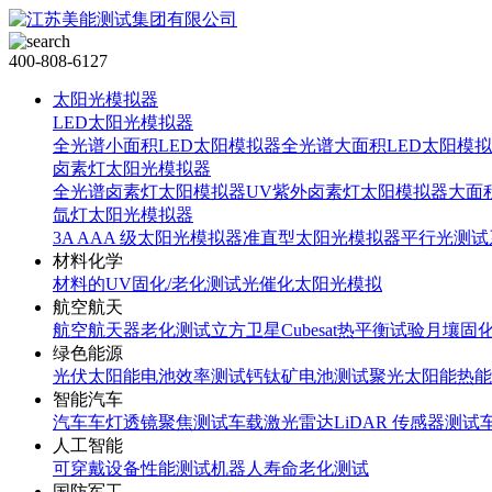
400-808-6127
太阳光模拟器
LED太阳光模拟器
全光谱小面积LED太阳模拟器
全光谱大面积LED太阳模
卤素灯太阳光模拟器
全光谱卤素灯太阳模拟器
UV紫外卤素灯太阳模拟器
大面
氙灯太阳光模拟器
3A AAA 级太阳光模拟器
准直型太阳光模拟器
平行光测试
材料化学
材料的UV固化/老化测试
光催化太阳光模拟
航空航天
航空航天器老化测试
立方卫星Cubesat热平衡试验
月壤固
绿色能源
光伏太阳能电池效率测试
钙钛矿电池测试
聚光太阳能热能
智能汽车
汽车车灯透镜聚焦测试
车载激光雷达LiDAR 传感器测试
人工智能
可穿戴设备性能测试
机器人寿命老化测试
国防军工