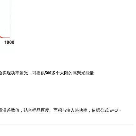
合实现功率聚光，可提供
500
多个太阳的高聚光能量
量温差数值，结合样品厚度、面积与输入热功率，依据公式
λ=Q・