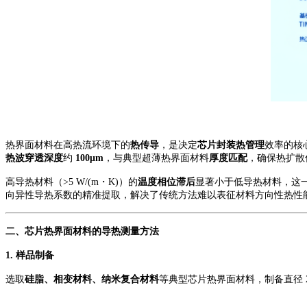
热界面材料在高热流环境下的
热传导
，是
决定
芯片
封装热管理
效率的核
热波穿透深度
约
100μm
，与典型超薄热界面材料
厚度匹配
，确保热扩散
高导热材料（
>5 W/(m・K)）的
温度相位滞后
显著小于低导热材料，这
向异性导热系数的精准提取，解决了传统方法难以表征材料方向性热性
二
、芯片热界面材料
的
导热测量
方法
1.
样品制备
选取
硅脂、相变材料、纳米复合材料
等典型芯片热界面材料，制备直径