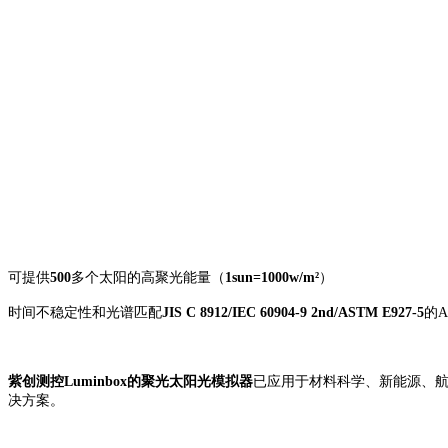
可提供
500
多个太阳的高聚光能量（
1sun=1000w/m²
）
时间不稳定性和光谱匹配
JIS C 8912/IEC 60904-9 2nd/ASTM E927-5
的
A
紫创测控
Luminbox的聚光太阳光模拟器
已应用于材料科学、新能源、
决方案。