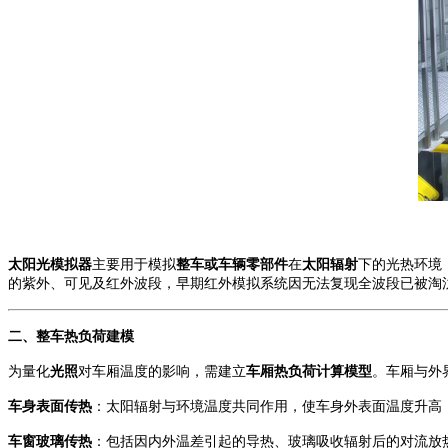
太阳光模拟器
主要用于
模拟
整车
或
车辆
零部件
在
太阳辐射
下的光热环境
的紫外、可见及红外波段，早期红外模拟系统因无法复现全波段已被淘
二、整车热负荷建模
为量化
光照
对车厢温度的影响
，需建立
车厢热负荷计算模型
。车厢与外
车身表面传热
：太阳辐射与环境温度共同作用，使车身外表面温度升高
车窗玻璃传热
：包括因内外温差引起的导热、玻璃吸收辐射后的对流放