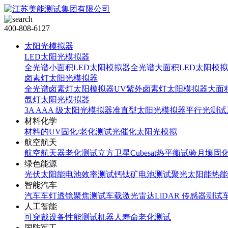
400-808-6127
太阳光模拟器
LED太阳光模拟器
全光谱小面积LED太阳模拟器
全光谱大面积LED太阳模
卤素灯太阳光模拟器
全光谱卤素灯太阳模拟器
UV紫外卤素灯太阳模拟器
大面
氙灯太阳光模拟器
3A AAA 级太阳光模拟器
准直型太阳光模拟器
平行光测试
材料化学
材料的UV固化/老化测试
光催化太阳光模拟
航空航天
航空航天器老化测试
立方卫星Cubesat热平衡试验
月壤固
绿色能源
光伏太阳能电池效率测试
钙钛矿电池测试
聚光太阳能热能
智能汽车
汽车车灯透镜聚焦测试
车载激光雷达LiDAR 传感器测试
人工智能
可穿戴设备性能测试
机器人寿命老化测试
国防军工