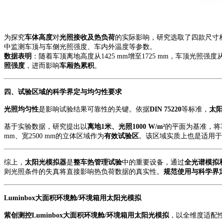
为探究
车体高度
对
光照接收及热负荷
的实际影响，研究选取了四款尺寸
中监测车顶与车侧光照强度、车内外温度等参数。
数据表明
：
随着车顶离地高度从
1425 mm增至1725 mm，车顶光照强
照强度
，进而影响
车厢热累积
。
四、试验区域的科学界定与均匀性要求
光照均匀性
是影响试验结果可靠性的关键。依据
DIN 75220
等标准，
太
基于实验数据，研究提出以
离地
1米、光照1000 W/m²
的平面为基准，将
mm、宽2500 mm
的立体区域作为
有效试验区
。该区域实质上也是适用于
综上，
太阳光模拟器
是
整车热管理试验
中的
重要
设备
，
通过
全光谱模拟
则光照条件的失真将直接影响热负荷数据的真实性。
规范使用与科学界
Luminbox大面积环境舱/环境箱用太阳光模拟
紫创测控
Luminbox大面积环境舱/环境箱用太阳光模拟
，以全维度适配