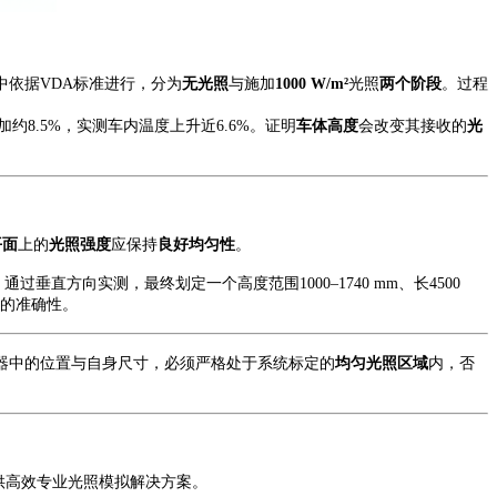
中依据
VDA标准进行，分为
无光照
与施加
1000 W/m²
光照
两个阶段
。过程
值增加约8.5%，实测车内温度上升近6.6%。
证明
车体高度
会改变其接收的
光
平面
上的
光照强度
应保持
良好均匀性
。
。通过垂直方向实测，最终划定一个高度范围
1000–1740 mm、长4500
的准确性。
器
中的位置与自身尺寸
，
必须严格处于系统标定的
均匀光照区域
内，否
供高效专业光照模拟解决方案。