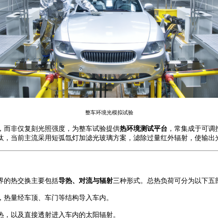
整车环境光模拟试验
，而非仅复刻光照强度，为整车试验提供
热环境测试平台
，常集成于可调
汰，当前主流采用短弧氙灯加滤光玻璃方案，滤除过量红外辐射，使
输出
界的热交换主要包括
导热、对流与辐射
三种形式。总热负荷可分为以下五
，热量经车顶、车门等结构导入车内。
热，以及直接透射进入车内的太阳辐射。