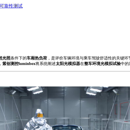
87可靠性测试
然光照
条件下的
车厢热负荷
，是评价车辆
环境
与
乘车驾驶
舒适性的关键环
，
紫创测控
luminbox
将
系统阐述
太阳光模拟器
在
整车环境光模拟试验
中的