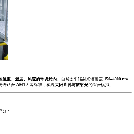
控
温
度
、湿
度
、风速的环境舱
内。自然太阳辐射光谱覆盖
150–4000 nm
光谱贴合
AM1.5
等标准，实现
太阳直射与散射光
的综合模拟。
部分：