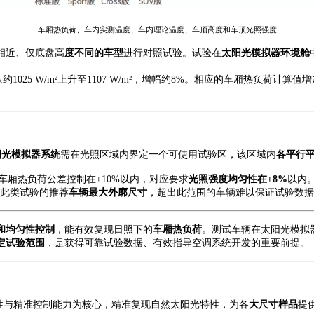
车厢热负荷、车内实测温度、车内理论温度、
车顶高度和车顶光照强度
相近、仅底盘高
度不同的车型
进行对照试验。试验在
太阳光模拟器
环境舱
度从约1025 W/m²上升至1107 W/m²，增幅约8%。相应的车厢热负荷计算
阳光模拟器
系统
需在光照区域内界定一个可使用试验区，该区域内
各平行
车厢热负荷公差控制在
±10%以内，对应要求
光照强度均匀性在
±8%
以内
此类试验的推荐
车辆最大外廓尺寸
，超出此范围的车辆难以保证试验数据
和均匀性控制
，能有效复现日照下的
车厢热负荷
。
测试
车辆在
太阳光模拟
定试验范围
，是获得可靠试验数据、有效指导空调系统开发的重要前提。
性与精准控制能力为核心，精准复现自然太阳光特性，为各
大尺寸样品
提