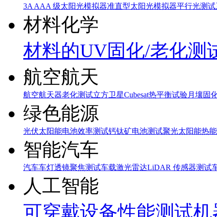
3A AAA 级太阳光模拟器
准直型太阳光模拟器
平行光测试
材料化学
材料的UV固化/老化测
航空航天
航空航天器老化测试
立方卫星Cubesat热平衡试验
月壤固
绿色能源
光伏太阳能电池效率测试
钙钛矿电池测试
聚光太阳能热能
智能汽车
汽车车灯透镜聚焦测试
车载激光雷达LiDAR 传感器测试
人工智能
可穿戴设备性能测试
机