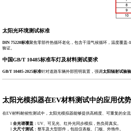
太阳
光
环境测试标准
DIN 75220
标准
聚焦零部件热循环老化，包含干湿气候循环，温度覆盖
-
验证。
中国
GB/T 10485
标准
车灯及材料测试要求
GB/T 10485-2025
标准
针对道路车辆外部照明装置，强调
太阳辐射试验
太阳光模拟器在
EV材料测试中的应用优
在
EV材料耐候性测试中，太阳光模拟器能够提供高精度、可重复的全
l
全光谱覆盖
：
UV、可见光、红外光同步模拟，热负荷真实。
l
大尺寸测试
：整车及大型部件，包括仪表板、门板、外饰件。