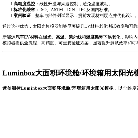
l
高精度温控
：线性升温与风速控制，避免温度波动。
l
标准化兼容
：
ISO、ASTM、DIN、IEC及国内标准。
l
案例验证
：整车与部件测试显示，提前发现材料弱点并优化设计
通过这些优势，太阳光模拟器能够显著提升
EV材料老化测试效率和可
新能源
汽车
EV材料
在
强光
、
高温
、
紫外线
和
湿度循环
下易老化，影响内
模拟器提供全流程、高精度、可重复验证方案，显著提升测试效率和可
Luminbox大面积环境舱/环境箱用太阳光
紫创测控
Luminbox大面积环境舱/环境箱用太阳光模拟
，以全维度