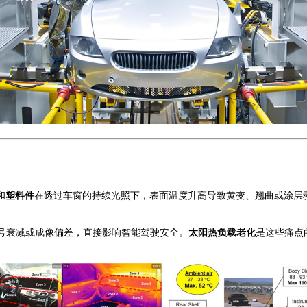
和
塑料件
在透过车窗的持续光照下，表面温度升高导致黄变、翘曲或涂层
号衰减或成像偏差，直接影响智能驾驶安全。
太阳热负载老化
是这些痛点