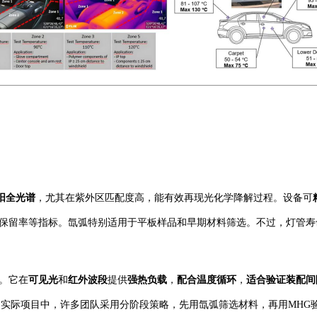
阳全光谱
，尤其在紫外区匹配度高，能有效再现光化学降解过程。设备可
能保留率等指标。氙弧特别适用于平板样品和早期材料筛选。不过，灯管
。它在
可见光
和
红外波段
提供
强热负载
，
配合温度循环
，
适合验证装配间
。实际项目中，许多团队采用分阶段策略，先用氙弧筛选材料，再用
MHG