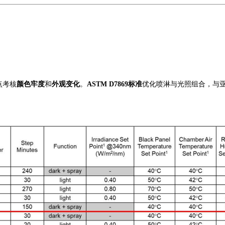
点考核
颜色牢度
和
外观变化
。
ASTM D7869
标准
优化喷淋与光照组合，与