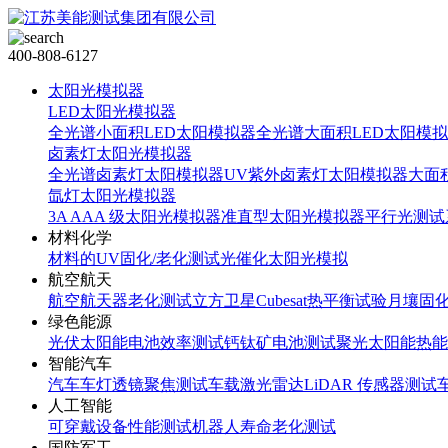
400-808-6127
太阳光模拟器
LED太阳光模拟器
全光谱小面积LED太阳模拟器
全光谱大面积LED太阳模
卤素灯太阳光模拟器
全光谱卤素灯太阳模拟器
UV紫外卤素灯太阳模拟器
大面
氙灯太阳光模拟器
3A AAA 级太阳光模拟器
准直型太阳光模拟器
平行光测试
材料化学
材料的UV固化/老化测试
光催化太阳光模拟
航空航天
航空航天器老化测试
立方卫星Cubesat热平衡试验
月壤固
绿色能源
光伏太阳能电池效率测试
钙钛矿电池测试
聚光太阳能热能
智能汽车
汽车车灯透镜聚焦测试
车载激光雷达LiDAR 传感器测试
人工智能
可穿戴设备性能测试
机器人寿命老化测试
国防军工