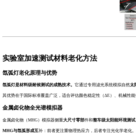
实验室加速
测试材料
老化方法
氙弧灯
老化原理与优势
氙弧灯是材料级耐候测试的成熟技术。
它通过专用滤光系统模拟自然
太
其优势在于国际标准覆盖广泛，适合评估颜色稳定性（
ΔE）、机械性
金属卤化物全光谱模拟器
金属卤化物（
MHG）模拟器侧重
大尺寸零部
件和
整车级太阳能环境测试
MHG与氙弧形成互
补：前者更注重物理热应力，后者专注光化学老化