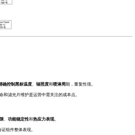
精确控制黑标温度
、
辐照度
和
喷淋周
期，重复性强。
寿命和滤光片维护是运营中需关注的成本点。
隙
、
功能稳定性
和
热应力表现
。
验证组件整体表现。