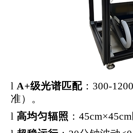
l
A+级光谱匹配
：
300-1
准）。
l
高均匀辐照
：
45cm×4