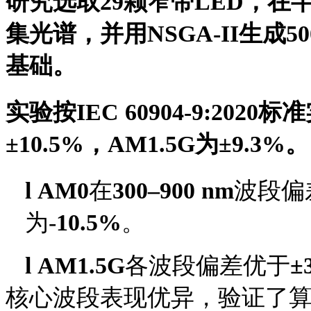
研究选取
29颗窄带LED，在
集光谱，并用NSGA-II生成
基础。
实验按
IEC 60904-9:20
±10.5%，AM1.5G为±9.3%。
l
AM0
在
300–900 nm
波段偏
为
-
10.5%
。
l
AM1.5G
各波段偏差优于
±
核心波段表现优异，验证了