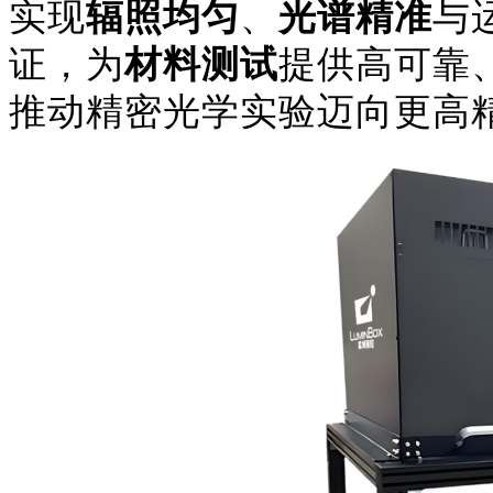
实现
辐照均匀
、
光谱精准
与
证，为
材料测试
提供高可靠
推动精密光学实验迈向更高