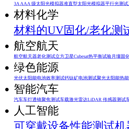
3A AAA 级太阳光模拟器
准直型太阳光模拟器
平行光测试
材料化学
材料的UV固化/老化测
航空航天
航空航天器老化测试
立方卫星Cubesat热平衡试验
月壤固
绿色能源
光伏太阳能电池效率测试
钙钛矿电池测试
聚光太阳能热能
智能汽车
汽车车灯透镜聚焦测试
车载激光雷达LiDAR 传感器测试
人工智能
可穿戴设备性能测试
机