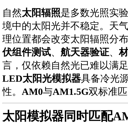
自然
太阳辐照
是多数光照实
境中的太阳光并不稳定。天
理位置都会改变太阳辐照分
伏组件测试
、
航天器验证
、
言，仅依赖自然光已难以满
LED太阳光模拟器
具备冷光
性。
AM0
与
AM1.5G
双标准匹
太阳模拟器同时匹配
A