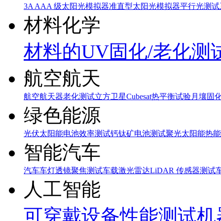
3A AAA 级太阳光模拟器
准直型太阳光模拟器
平行光测试
材料化学
材料的UV固化/老化测
航空航天
航空航天器老化测试
立方卫星Cubesat热平衡试验
月壤固
绿色能源
光伏太阳能电池效率测试
钙钛矿电池测试
聚光太阳能热能
智能汽车
汽车车灯透镜聚焦测试
车载激光雷达LiDAR 传感器测试
人工智能
可穿戴设备性能测试
机