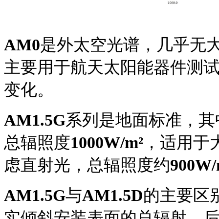
AM0
是外太空光谱，几乎无
主要用于航天太阳能器件测
变化。
AM1.5G
系列是地面标准，其
总辐照度
1000W/m²
，适用于
虑直射光，总辐照度约
900W/
AM1.5G
与
AM1.5
D
的主要区
实倾斜安装表面的总辐射，