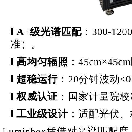
l
A+级光谱匹配
：
300-1
准）。
l
高均匀辐照
：
45cm×4
l
超稳运行
：
20分钟波动≤0
l
权威认证
：国家计量院校
l
工业级设计
：适配光伏、
Luminbox凭借对光谱匹