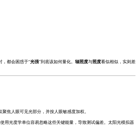
时，都会困惑于
“
光强
”到底该如何量化。
辐照度
与
照度
看似相似，实则差
仅聚焦人眼可见光部分，并按人眼敏感度加权。
纯使用光度学单位容易忽略这些关键能量，导致测试偏差。太阳光模拟器