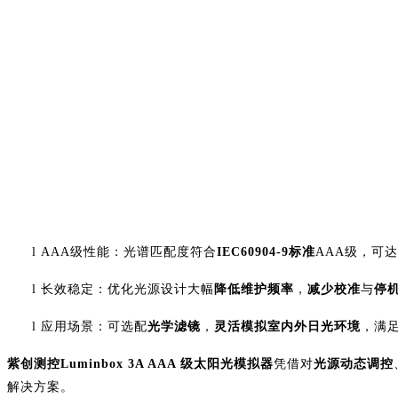
l
AAA级性能：光谱匹配度符合
IEC60904-9标准
AAA级，可
l
长效稳定：优化光源设计大幅
降低维护频率
，
减少校准
与
停
l
应用场景：可选配
光学滤镜
，
灵活模拟室内外日光环境
，满
紫创测控
Luminbox 3A AAA 级太阳光模拟器
凭借对
光源动态调控
解决方案。