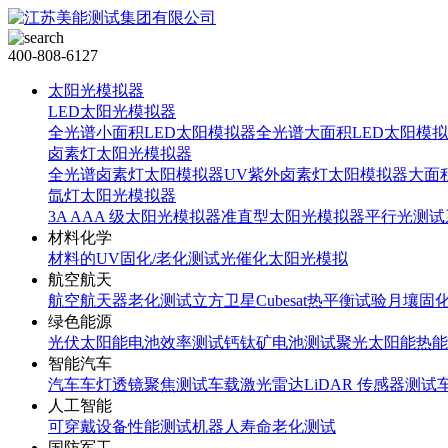
400-808-6127
太阳光模拟器
LED太阳光模拟器
全光谱小面积LED太阳模拟器
全光谱大面积LED太阳模
卤素灯太阳光模拟器
全光谱卤素灯太阳模拟器
UV紫外卤素灯太阳模拟器
大面
氙灯太阳光模拟器
3A AAA 级太阳光模拟器
准直型太阳光模拟器
平行光测试
材料化学
材料的UV固化/老化测试
光催化太阳光模拟
航空航天
航空航天器老化测试
立方卫星Cubesat热平衡试验
月壤固
绿色能源
光伏太阳能电池效率测试
钙钛矿电池测试
聚光太阳能热能
智能汽车
汽车车灯透镜聚焦测试
车载激光雷达LiDAR 传感器测试
人工智能
可穿戴设备性能测试
机器人寿命老化测试
国防军工