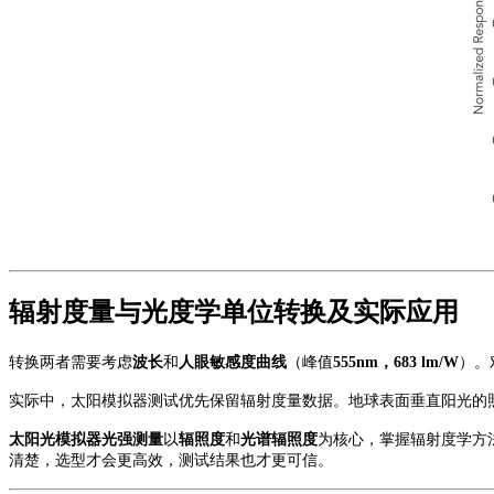
辐射度量与光度学单位转换及实际应用
转换两者需要考虑
波长
和
人眼敏感度曲线
（峰值
555nm，683 lm/W
）。
实际中，太阳模拟器测试优先保留辐射度量数据。地球表面垂直阳光的
太阳光模拟器光强测量
以
辐照度
和
光谱辐照度
为核心，掌握辐射度学方
清楚，选型才会更高效，测试结果也才更可信。