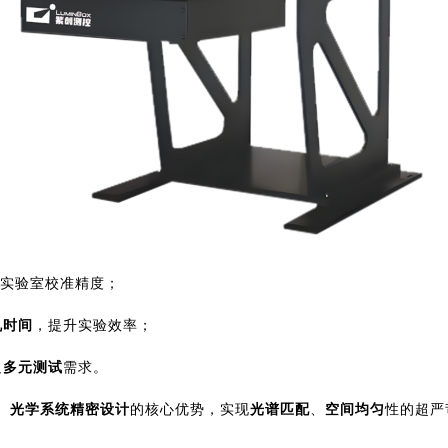
达实验室校准精度；
机时间
，提升实验效率；
足
多元测试
需求。
、
光学系统精密设计
的核心优势，实现
光谱匹配
、
空间均匀
性的超严