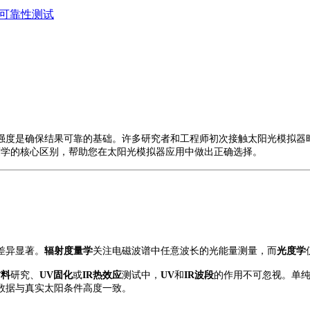
87可靠性测试
强度是确保结果可靠的基础。许多研究者和工程师初次接触太阳光模拟器
度学的核心区别，帮助您在太阳光模拟器应用中做出正确选择
。
差异显著。
辐射度量学
关注电磁波谱中任意波长的光能量测量，而
光度学
材料
研究、
UV固化
或
IR热效应
测试中，
UV
和
IR波段
的作用不可忽视。单
数据与真实太阳条件高度一致。