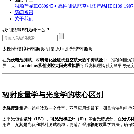
船舶产品IEC60945可靠性测试
航空机载产品HB6139-19
新闻资讯
关于我们
我们能帮您找到什么？
太阳光模拟器辐照度测量原理及光谱辐照度
在
光伏电池测试
、
材料老化验证
或
航空航天热平衡试验
中，准确测量光
异巨大。
Luminbox紫创测控太阳光模拟器
将系统梳理辐射度量学与光
辐射度量学
与
光度学
的核心区别
光强度测量
远非简单读取一个数字。不同应用场景下，测量方法和单位
太阳光包含
紫外（
UV）、可见光和红外（IR）
等全光谱成分。在
光伏
用户，尤其是光伏和材料测试领域，更适合采用
辐射度量学
方法，确保